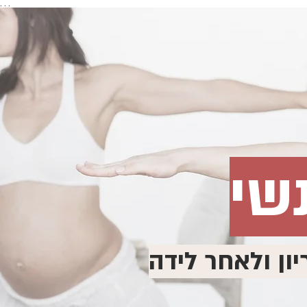
. . .
שי
ון ולאחר לידה