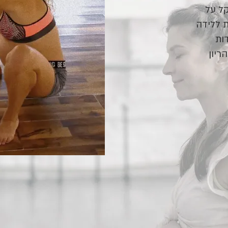
קל על
ת ללידה
ות
ריון