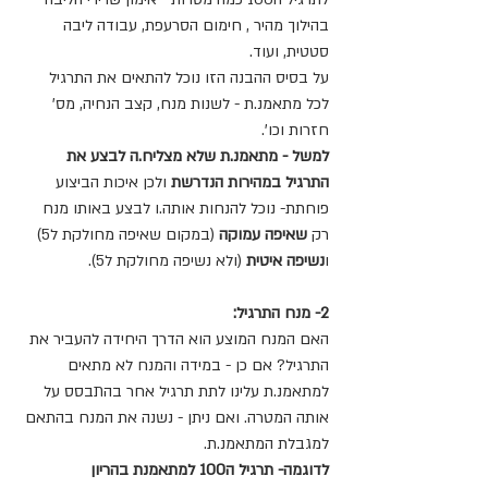
בהילוך מהיר , חימום הסרעפת, עבודה ליבה 
סטטית, ועוד.
על בסיס ההבנה הזו נוכל להתאים את התרגיל 
לכל מתאמנ.ת - לשנות מנח, קצב הנחיה, מס' 
חזרות וכו'.
למשל - מתאמנ.ת שלא מצליח.ה לבצע את 
התרגיל במהירות הנדרשת
 ולכן איכות הביצוע 
פוחתת- נוכל להנחות אותה.ו לבצע באותו מנח 
רק 
שאיפה עמוקה
 (במקום שאיפה מחולקת ל5) 
ו
נשיפה איטית
 (ולא נשיפה מחולקת ל5).
2- מנח התרגיל:
האם המנח המוצע הוא הדרך היחידה להעביר את 
התרגיל? אם כן - במידה והמנח לא מתאים 
למתאמנ.ת עלינו לתת תרגיל אחר בהתבסס על 
אותה המטרה. ואם ניתן - נשנה את המנח בהתאם 
למגבלת המתאמנ.ת.
לדוגמה- תרגיל ה100 למתאמנת בהריון