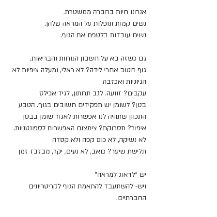
אנחנו חיות בחברה ממשטרת.
נשים קמות ונופלות על המראה שלהן.
נשים עובדות בלטפח את הגוף.
גם כשזה בא על חשבון הנוחות והבריאות.
גוף חטוב אחרי לידה? לא ראלי, ומעלה ציפיות לא 
הגיוניות ואכזבה
עקבים? זוועה. לגב תחתון, לגיד אכילס
בטן? לשומן יש תפקידים חשובים בגוף. הטבע 
התכוון שתהיה לנו אפשרות לאגור שומן בבטן
איפור? תסרוקת? צימצום האפשרות לספונטניות. 
לא נשיקה, לא כוס קפה ולא קסדה
תלישת שיער? כואב, לא נעים, יקר, מבזבז זמן
יש "לדאוג למראה"
ויש- להשתעבד להתאמת הגוף לקריטריונים 
החברתיים.